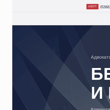
АТАКИ БПЛ
АЛЕРТ
ГЛАВНАЯ
О НАС
КОМАНДА
Адвокат
ПРАКТИКИ
Б
ОТРАСЛИ
МЕДИАЦЕНТР
И
КАРЬЕРА
КОНТАКТЫ
Команда