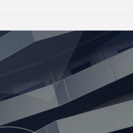
99) 110-37-00
OFFICE@BELSKIY.PARTNERS
EN
RU