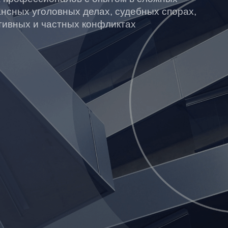
ансных уголовных делах, судебных спорах,
тивных и частных конфликтах