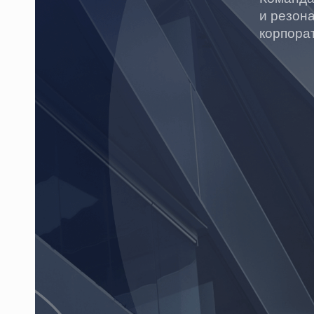
и резон
корпора
119435, Москва, Большой
Саввинский переулок, д. 11