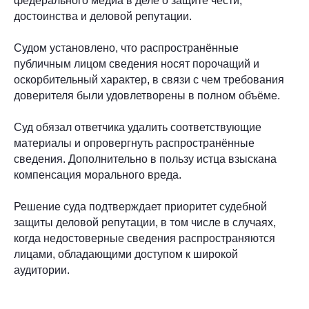
федерального медиа в деле о защите чести,
достоинства и деловой репутации.
Судом установлено, что распространённые
публичным лицом сведения носят порочащий и
оскорбительный характер, в связи с чем требования
доверителя были удовлетворены в полном объёме.
Суд обязал ответчика удалить соответствующие
материалы и опровергнуть распространённые
сведения. Дополнительно в пользу истца взыскана
компенсация морального вреда.
+7 (499) 110-37-00
Решение суда подтверждает приоритет судебной
office@belskiy.partners
защиты деловой репутации, в том числе в случаях,
119435, Москва, Большой
когда недостоверные сведения распространяются
Саввинский переулок, д. 11
лицами, обладающими доступом к широкой
аудитории.
Номер в реестре АП города
Москвы: 77/2-458