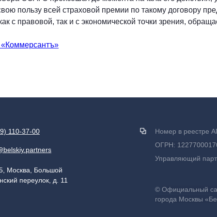
вою пользу всей страховой премии по такому договору пр
к с правовой, так и с экономической точки зрения, обраща
е «Коммерсантъ»
9) 110-37-00
Номер в реестре А
ОГРН: 1227700017
@belskiy.partners
Управляющий партн
5, Москва, Большой
нский переулок, д. 11
©
Официальный сай
города Москвы «Бе