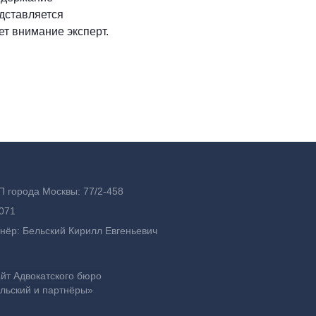
едставляется
ет внимание эксперт.
П города Москвы: 77/2-458
071
ёр: Бельский Кирилл Евгеньевич
т Адвокатского бюро
льский и партнёры»