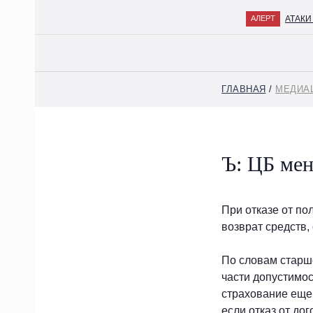
АТАКИ БПЛ
АЛЕРТ
ГЛАВНАЯ
/
МЕДИА
ГЛАВНАЯ
О НАС
КОМАНДА
Ъ: ЦБ ме
ПРАКТИКИ
ОТРАСЛИ
При отказе от по
МЕДИАЦЕНТР
возврат средств,
КАРЬЕРА
По словам старш
КОНТАКТЫ
части допустимос
страхование еще 
если отказ от до