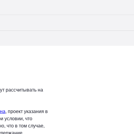
99) 110-37-00
OFFICE@BELSKIY.PARTNERS
EN
RU
ут рассчитывать на
на
, проект указания в
и условии, что
о, что в том случае,
 удержание