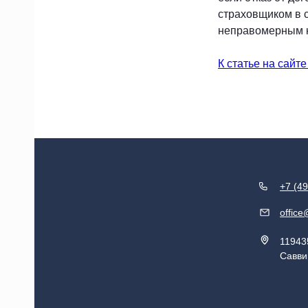
страховщиком в с
неправомерным ка
119435, Москва, Большой
К статье на сайт
Саввинский переулок, д. 11
+7 (49
office
11943
Савви