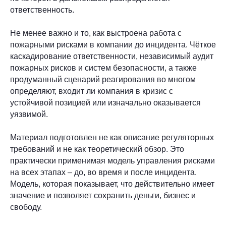
ответственность.
Не менее важно и то, как выстроена работа с
+7 (499) 110-37-00
пожарными рисками в компании до инцидента. Чёткое
каскадирование ответственности, независимый аудит
office@belskiy.partners
пожарных рисков и систем безопасности, а также
119435, Москва, Большой
продуманный сценарий реагирования во многом
Саввинский переулок, д. 11
определяют, входит ли компания в кризис с
устойчивой позицией или изначально оказывается
Номер в реестре АП города
уязвимой.
Москвы: 77/2-458
ОГРН: 1227700017071
Материал подготовлен не как описание регуляторных
Управляющий партнёр: Бельский
требований и не как теоретический обзор. Это
Кирилл Евгеньевич
практически применимая модель управления рисками
на всех этапах – до, во время и после инцидента.
©
Официальный сайт Адвокатского бюро города
Модель, которая показывает, что действительно имеет
Москвы «Бельский и партнёры»
значение и позволяет сохранить деньги, бизнес и
свободу.