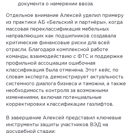
документа о намерении ввоза.
Отдельное внимание Алексей уделил примеру
из практики АБ «Бельский и партнёры», когда
массовая переклассификация мебельных
направляющих как подшипников создавала
критические финансовые риски для всей
отрасли. Благодаря комплексной работе
команды, взаимодействию с ФТС и поддержке
профильной ассоциации ошибочная
классификация была отменена. Этот кейс, по
словам эксперта, демонстрирует актуальность
системного диалога бизнеса и таможни, а также
необходимость контроля за возможными
+7 (499) 110-37-00
изменениями, включая потенциальные
office@belskiy.partners
корректировки классификации газлифтов.
119435, Москва, Большой
Саввинский переулок, д. 11
В завершение Алексей представил ключевые
инструменты защиты участников ВЭД на
досудебной стадии:
Номер в реестре АП города