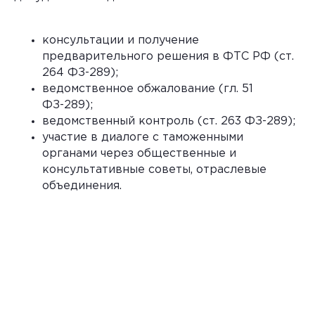
Москвы: 77/2-458
ОГРН: 1227700017071
консультации и получение
Управляющий партнёр:
предварительного решения в ФТС РФ (ст.
Бельский Кирилл Евгеньевич
264 ФЗ-289);
ведомственное обжалование (гл. 51
©
Официальный сайт Адвокатского бюро
ФЗ-289);
города Москвы «Бельский и партнёры»
ведомственный контроль (ст. 263 ФЗ-289);
участие в диалоге с таможенными
органами через общественные и
консультативные советы, отраслевые
объединения.