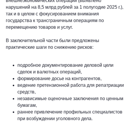
внешнеэкономических операций (выявлено
нарушений на 8,5 млрд рублей за 1 полугодие 2025 г.),
так и в целом с фокусированием внимания
государства к трансграничным операциям по
перемещению товаров и услуг.
+7 (499) 110-37-00
office@belskiy.partners
В заключительной части были предложены
119435, Москва, Большой
практические шаги по снижению рисков:
Саввинский переулок, д. 11
подробное документирование деловой цели
Номер в реестре АП города
Москвы: 77/2-458
сделок и валютных операций,
формирование досье на контрагентов,
ОГРН: 1227700017071
ведение претензионной работа для репатриации
Управляющий партнёр: Бельский
средств,
Кирилл Евгеньевич
независимые оценочные заключения по ценным
бумагам,
©
Официальный сайт Адвокатского бюро города
раннее привлечение профильных специалистов
Москвы «Бельский и партнёры»
при возбуждении уголовного дела.