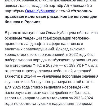
Делового Альянса. В числе докладчиков выступила
адвокат, к.ю.н., младший партнёр АБ «Бельский и
партнёры»
Ольга Кубанцева
с темой
«Уголовно-
правовые налоговые риски: новые вызовы для
бизнеса в России»
.
В рамках выступления Ольга Кубанцева обозначила
основные тенденции трансформации уголовно-
правового ландшафта в сфере налоговых и
валютных правонарушений. Доклад включал
хронологию ключевых изменений: в 2022 году был
либерализован порядок возбуждения уголовных дел
по материалам ФНС; в 2023-м — ст. 199 УК РФ была
отнесена к преступлениям небольшой и средней
тяжести; в 2024-м — увеличены пороговые значения
крупного и особо крупного размера по этой статье.
Для 2025 года спикер выделила нововведения:
налоговую «амнистию» при дроблении бизнеса,
запрет на направление материалов за 2022–2024
годы по соответствующим нарушениям, вопросы